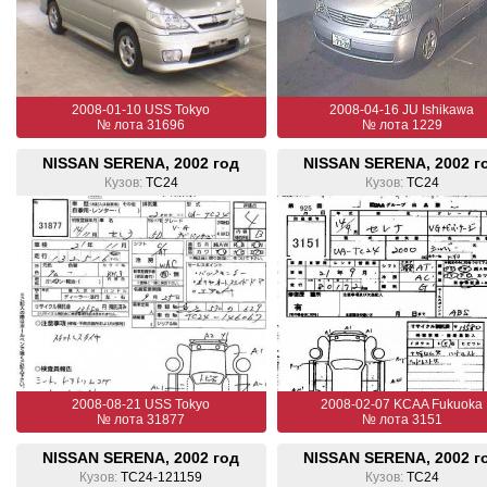
2008-01-10 USS Tokyo
2008-04-16 JU Ishikawa
№ лота 31696
№ лота 1229
NISSAN SERENA, 2002 год
NISSAN SERENA, 2002 г
Кузов:
TC24
Кузов:
TC24
2008-08-21 USS Tokyo
2008-02-07 KCAA Fukuoka
№ лота 31877
№ лота 3151
NISSAN SERENA, 2002 год
NISSAN SERENA, 2002 г
Кузов:
TC24-121159
Кузов:
TC24