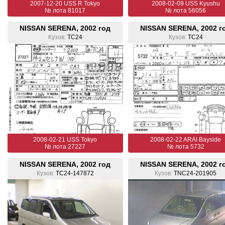
2007-12-20 USS R Tokyo
2008-02-09 USS Kyushu
№ лота 81017
№ лота 56056
NISSAN SERENA, 2002 год
NISSAN SERENA, 2002 г
Кузов:
TC24
Кузов:
TC24
2008-02-21 USS Tokyo
2008-02-22 ARAI Bayside
№ лота 27227
№ лота 5732
NISSAN SERENA, 2002 год
NISSAN SERENA, 2002 г
Кузов:
TC24-147872
Кузов:
TNC24-201905