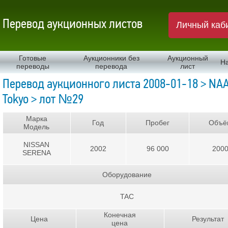
Перевод аукционных листов
Личный каб
Готовые
Аукционники без
Аукционный
Н
переводы
перевода
лист
Перевод аукционного листа 2008-01-18 > NA
Tokyo > лот №29
Марка
Год
Пробег
Объё
Модель
NISSAN
2002
96 000
200
SERENA
Оборудование
TAC
Конечная
Цена
Результат
цена