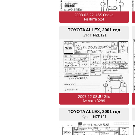
2008-02-22 USS Osaka
№ лота 524
TOYOTA ALLEX, 2001 год
Кузов:
NZE121
2007-12-08 JU Gifu
№ лота 3299
TOYOTA ALLEX, 2001 год
Кузов:
NZE121