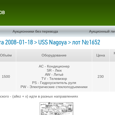
ов
Аукционники без перевода
Аукционный ли
а 2008-01-18 > USS Nagoya > лот №1652
Объём
Оборудование
Цена
AC - Кондиционер
SR - Люк
AW - Литьё
1500
230
TV - Телевизор
PS - Гидроусилитель руля
PW - Электрические стеклоподъемники
ого - (allez + x) идти в разных направлениях