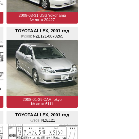
2008-03-31 USS Yokohama
№ лота 20427
TOYOTA ALLEX, 2001 год
Кузов:
NZE121-0070265
2008-01-29 CAA Tokyo
№ лота 6111
TOYOTA ALLEX, 2001 год
Кузов:
NZE121