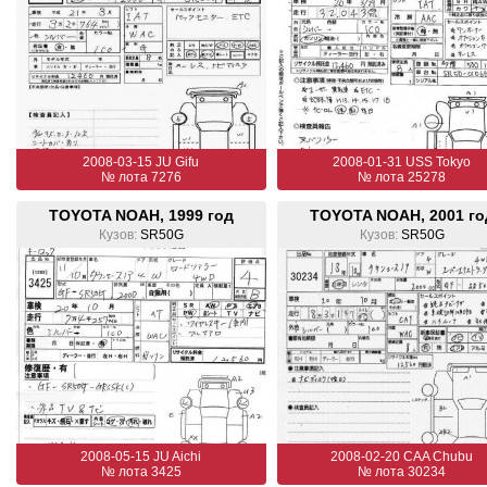
2008-03-15 JU Gifu
2008-01-31 USS Tokyo
№ лота 7276
№ лота 25278
TOYOTA NOAH, 1999 год
TOYOTA NOAH, 2001 го
Кузов:
SR50G
Кузов:
SR50G
2008-05-15 JU Aichi
2008-02-20 CAA Chubu
№ лота 3425
№ лота 30234