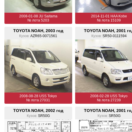
2008-01-08 JU Saitama
2014-11-01 HAA Kobe
№ лота 5203
№ лота 15109
TOYOTA NOAH, 2003 год
TOYOTA NOAH, 2001 го
Кузов:
AZR65-0071561
Кузов:
SR50-0111594
2008-08-28 USS Tokyo
2008-02-28 USS Tokyo
№ лота 27031
№ лота 27239
TOYOTA NOAH, 2002 год
TOYOTA NOAH, 2001 го
Кузов:
SR50G
Кузов:
SR50G