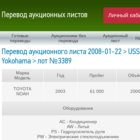
Перевод аукционных листов
Личный каб
Готовые
Аукционники без
Аукционный
Н
переводы
перевода
лист
Перевод аукционного листа 2008-01-22 > USS
Yokohama > лот №3389
Марка
Год
Пробег
Объё
Модель
TOYOTA
2003
61 000
200
NOAH
Оборудование
AC - Кондиционер
AW - Литьё
PS - Гидроусилитель руля
PW - Электрические стеклоподъемники