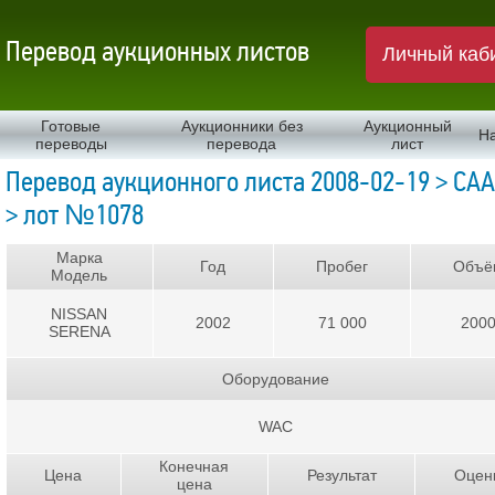
Перевод аукционных листов
Личный каб
Готовые
Аукционники без
Аукционный
Н
переводы
перевода
лист
Перевод аукционного листа 2008-02-19 > CAA 
> лот №1078
Марка
Год
Пробег
Объё
Модель
NISSAN
2002
71 000
200
SERENA
Оборудование
WAC
Конечная
Цена
Результат
Оцен
цена