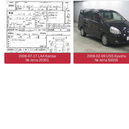
2008-07-17 LAA Kansai
2008-02-09 USS Kyushu
№ лота 20301
№ лота 56056