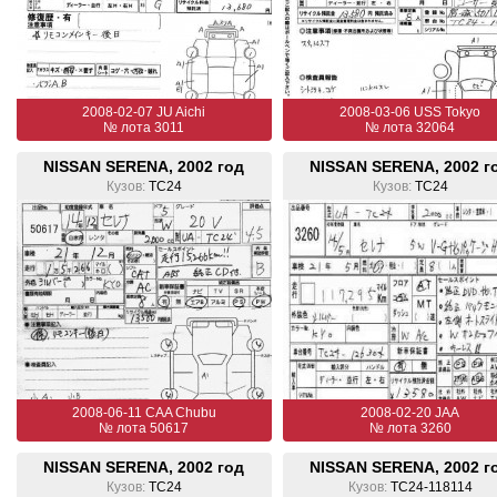
2008-02-07 JU Aichi
2008-03-06 USS Tokyo
№ лота 3011
№ лота 32064
NISSAN SERENA, 2002 год
NISSAN SERENA, 2002 г
Кузов:
TC24
Кузов:
TC24
2008-06-11 CAA Chubu
2008-02-20 JAA
№ лота 50617
№ лота 3260
NISSAN SERENA, 2002 год
NISSAN SERENA, 2002 г
Кузов:
TC24
Кузов:
TC24-118114