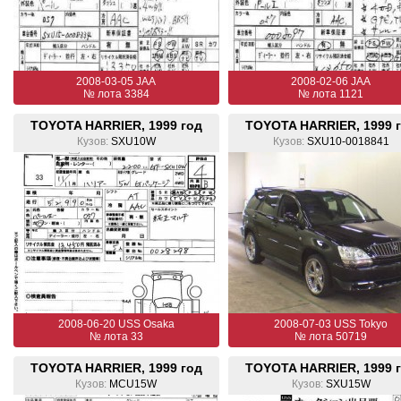
2008-03-05 JAA
2008-02-06 JAA
№ лота 3384
№ лота 1121
TOYOTA HARRIER, 1999 год
TOYOTA HARRIER, 1999 
Кузов:
SXU10W
Кузов:
SXU10-0018841
2008-06-20 USS Osaka
2008-07-03 USS Tokyo
№ лота 33
№ лота 50719
TOYOTA HARRIER, 1999 год
TOYOTA HARRIER, 1999 
Кузов:
MCU15W
Кузов:
SXU15W