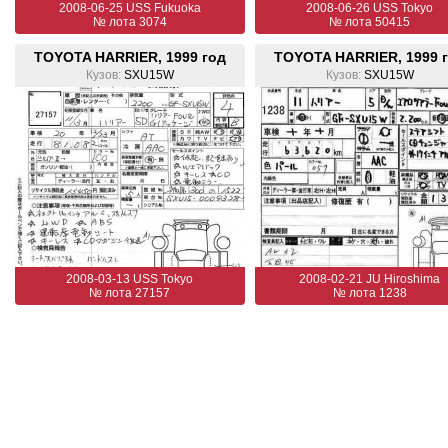
2008-06-25 USS Fukuoka
2008-06-26 USS Tokyo
№ лота 3074
№ лота 50415
TOYOTA HARRIER, 1999 год
TOYOTA HARRIER, 1999 
Кузов:
SXU15W
Кузов:
SXU15W
2008-03-13 USS Tokyo
2008-02-21 JU Hiroshima
№ лота 27157
№ лота 1238