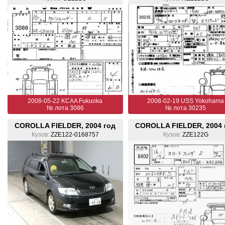
2008-05-22 KCAA Fukuoka
2008-02-19 USS Yokohama
№ лота 3086
№ лота 30235
COROLLA FIELDER, 2004 год
COROLLA FIELDER, 2004 
Кузов:
ZZE122-0168757
Кузов:
ZZE122G