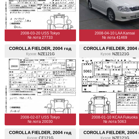
2008-03-20 USS Tokyo
2008-04-10 LAA Kansai
№ лота 27733
№ лота 41469
COROLLA FIELDER, 2004 год
COROLLA FIELDER, 2004 
Кузов:
NZE121G
Кузов:
NZE121G
2008-02-07 USS Tokyo
2008-01-10 KCAA Fukuoka
№ лота 20030
№ лота 5063
COROLLA FIELDER, 2004 год
COROLLA FIELDER, 2004 
Кузов:
CE121G
Кузов:
NZE121G