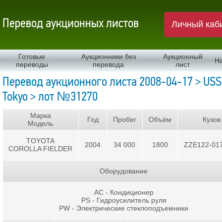
Перевод аукционных листов
Личный каб
Готовые
Аукционники без
Аукционный
Н
переводы
перевода
лист
Перевод аукционного листа 2008-04-17 > USS
Tokyo > лот №31270
Марка
Год
Пробег
Объём
Кузов
Модель
TOYOTA
2004
34 000
1800
ZZE122-01
COROLLA FIELDER
Оборудование
AC - Кондиционер
PS - Гидроусилитель руля
PW - Электрические стеклоподъемники