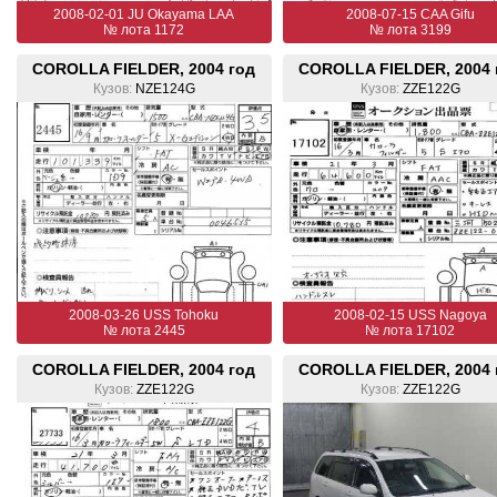
2008-02-01 JU Okayama LAA
2008-07-15 CAA Gifu
№ лота 1172
№ лота 3199
COROLLA FIELDER, 2004 год
COROLLA FIELDER, 2004 
Кузов:
NZE124G
Кузов:
ZZE122G
2008-03-26 USS Tohoku
2008-02-15 USS Nagoya
№ лота 2445
№ лота 17102
COROLLA FIELDER, 2004 год
COROLLA FIELDER, 2004 
Кузов:
ZZE122G
Кузов:
ZZE122G