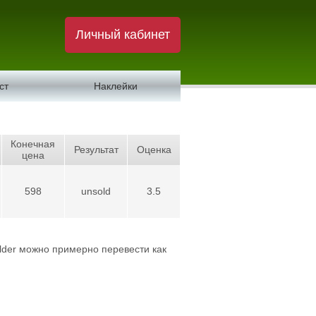
Личный кабинет
ст
Наклейки
Конечная
Результат
Оценка
цена
598
unsold
3.5
elder можно примерно перевести как