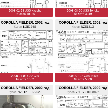
2008-02-23 USS Kyushu
2008-08-20 USS Tohoku
№ лота 10135
№ лота 3049
COROLLA FIELDER, 2002 год
COROLLA FIELDER, 2002 год
Кузов:
NZE124G
Кузов:
NZE121G
2008-01-08 CAA Gifu
2008-07-22 CAA Tokyo
№ лота 1502
№ лота 5300
COROLLA FIELDER, 2002 год
COROLLA FIELDER, 2002 год
Кузов:
NZE121-0172620
Кузов:
ZZE122-0098822