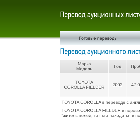
Перевод аукционных лист
Готовые переводы
Перевод аукционного лист
Марка
Год
Про
Модель
TOYOTA
2002
47 
COROLLA FIELDER
TOYOTA COROLLA в переводе с английс
TOYOTA COROLLA FIELDER в переводе с
"житель полей; тот, кто находится в 