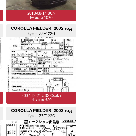
2013-08-14 BCN
№ лота 1020
COROLLA FIELDER, 2002 год
Кузов:
ZZE122G
2007-12-21 USS Osaka
№ лота 630
COROLLA FIELDER, 2002 год
Кузов:
ZZE122G