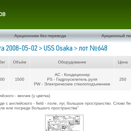
ов
Аукционники без перевода
Аукционный ли
а 2008-05-02 > USS Osaka > лот №648
бег
Объём
Оборудование
Цена
AC - Кондиционер
000
1500
PS - Гидроусилитель руля
250
PW - Электрические стеклоподъемники
кого - венчик (у цветка)
 английского - field - поле, луг, большое пространство. Слово fi
поле или посреди большого пространства"