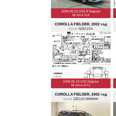
2008-06-23 USS R Nagoya
№ лота 314
COROLLA FIELDER, 2002 год
Кузов:
NZE121G
2008-05-16 USS Nagoya
№ лота 4171
COROLLA FIELDER, 2002 год
Кузов:
ZZE122-0099646