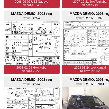
2008-06-06 USS Nagoya
2007-12-21 JAA Tsukuba
№ лота 3345
№ лота 249
MAZDA DEMIO, 2003 год
MAZDA DEMIO, 2003 го
Кузов:
DY5W
Кузов:
DY5W-107978
2008-02-09 HAA Kobe
2008-01-24 LAA Kansai
№ лота 20223
№ лота 20262
MAZDA DEMIO, 2003 год
MAZDA DEMIO, 2003 го
Кузов:
DY3W
Кузов:
DY3W-136061