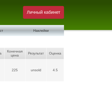
Личный кабинет
ст
Наклейки
Конечная
а
Результат
Оценка
цена
225
unsold
4.5