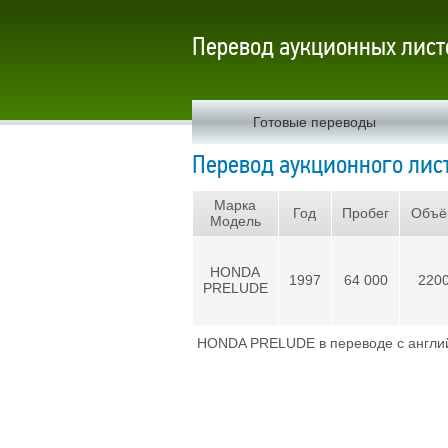
Перевод аукционных лист
Готовые переводы
Перевод аукционного лист
Марка
Год
Пробег
Объё
Модель
HONDA
1997
64 000
220
PRELUDE
HONDA PRELUDE в переводе с англий