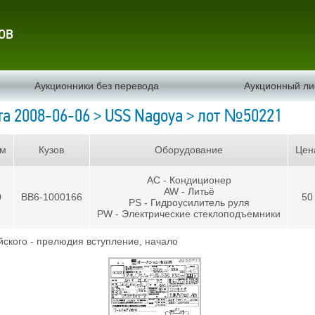
ов
Аукционники без перевода
Аукционный ли
а 2008-06-06 > USS Nagoya > лот №50221
м
Кузов
Оборудование
Цен
AC - Кондиционер
AW - Литьё
0
BB6-1000166
50
PS - Гидроусилитель руля
PW - Электрические стеклоподъемники
ского - прелюдия вступление, начало