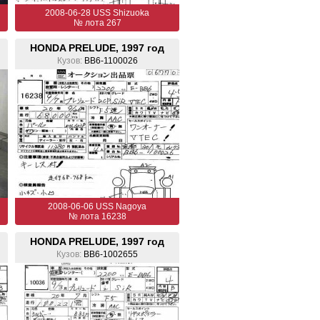
2008-06-28 USS Shizuoka
№ лота 267
HONDA PRELUDE, 1997 год
Кузов:
BB6-1100026
2008-06-06 USS Nagoya
№ лота 16238
HONDA PRELUDE, 1997 год
Кузов:
BB6-1002655