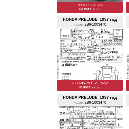
2008-06-04 JAA
№ лота 7088
HONDA PRELUDE, 1997 год
Кузов:
BB6-1003470
2008-05-29 USS Tokyo
№ лота 27098
HONDA PRELUDE, 1997 год
Кузов:
BB6-1003470