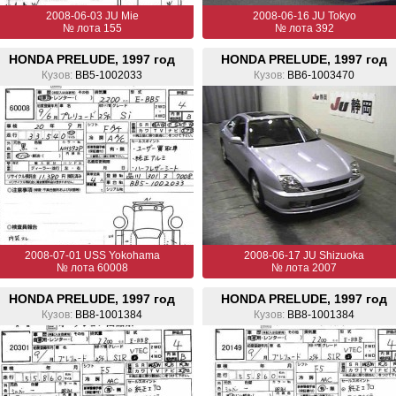
2008-06-03 JU Mie
2008-06-16 JU Tokyo
№ лота 155
№ лота 392
HONDA PRELUDE, 1997 год
HONDA PRELUDE, 1997 год
Кузов:
BB5-1002033
Кузов:
BB6-1003470
2008-07-01 USS Yokohama
2008-06-17 JU Shizuoka
№ лота 60008
№ лота 2007
HONDA PRELUDE, 1997 год
HONDA PRELUDE, 1997 год
Кузов:
BB8-1001384
Кузов:
BB8-1001384