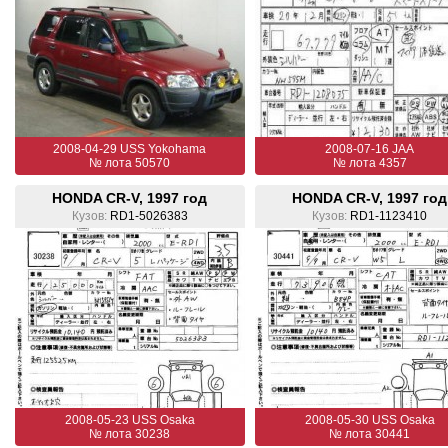
2008-04-29 USS Yokohama
2008-07-16 JAA
№ лота 50570
№ лота 4357
HONDA CR-V, 1997 год
HONDA CR-V, 1997 год
Кузов:
RD1-5026383
Кузов:
RD1-1123410
2008-05-23 USS Osaka
2008-05-30 USS Osaka
№ лота 30238
№ лота 30441