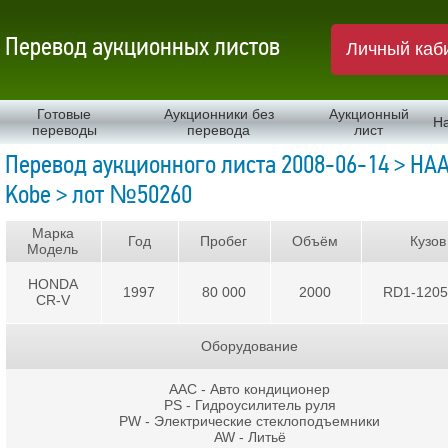
Перевод аукционных листов
Личный каб
Готовые
Аукционники без
Аукционный
Н
переводы
перевода
лист
Перевод аукционного листа 2008-06-14 > HA
Kobe > лот №50260
Марка
Год
Пробег
Объём
Кузов
Модель
HONDA
1997
80 000
2000
RD1-120
CR-V
Оборудование
AAC - Авто кондиционер
PS - Гидроусилитель руля
PW - Электрические стеклоподъемники
AW - Литьё