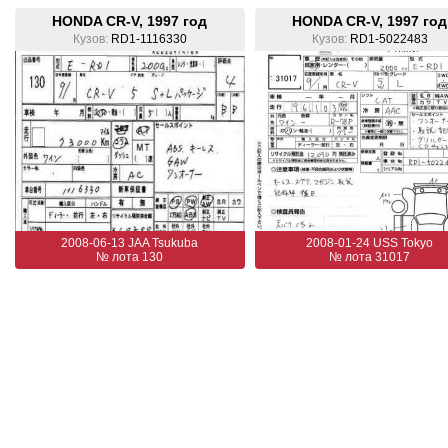
HONDA CR-V, 1997 год
HONDA CR-V, 1997 год
Кузов:
RD1-1116330
Кузов:
RD1-5022483
2008-06-13 JAA Tsukuba
2008-01-24 USS Tokyo
№ лота 130
№ лота 31017