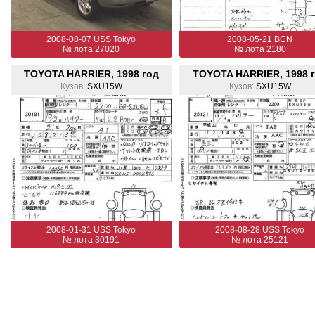
2008-08-07 USS Tokyo
2008-05-21 BCN
№ лота 27020
№ лота 2180
TOYOTA HARRIER, 1998 год
TOYOTA HARRIER, 1998 
Кузов:
SXU15W
Кузов:
SXU15W
2008-01-31 USS Tokyo
2008-08-28 USS Tokyo
№ лота 30191
№ лота 25121