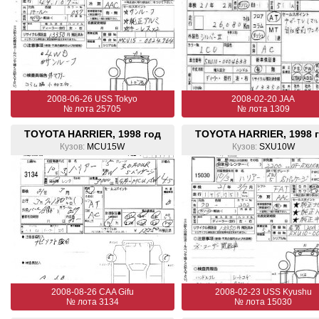
2008-06-26 USS Tokyo
2008-02-20 JAA
№ лота 25705
№ лота 1309
TOYOTA HARRIER, 1998 год
TOYOTA HARRIER, 1998 
Кузов:
MCU15W
Кузов:
SXU10W
2008-08-26 CAA Gifu
2008-02-23 USS Kyushu
№ лота 3134
№ лота 15030