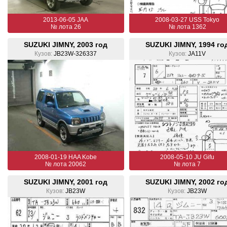
2013-06-05 JAA
2008-03-27 USS Tokyo
№ лота 26
№ лота 1362
SUZUKI JIMNY, 2003 год
SUZUKI JIMNY, 1994 го
Кузов:
JB23W-326337
Кузов:
JA11V
2008-01-19 HAA Kobe
2008-05-10 JU Gifu
№ лота 20062
№ лота 7
SUZUKI JIMNY, 2001 год
SUZUKI JIMNY, 2002 го
Кузов:
JB23W
Кузов:
JB23W