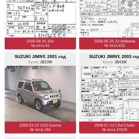
2008-08-20 JAA
2008-06-25 JU Ishikawa
№ лота 62
№ лота 832
SUZUKI JIMNY, 2001 год
SUZUKI JIMNY, 2003 го
Кузов:
JB23W
Кузов:
JB43W
2008-03-22 USS Gunma
2008-07-23 CAA Chubu
№ лота 194
№ лота 10026