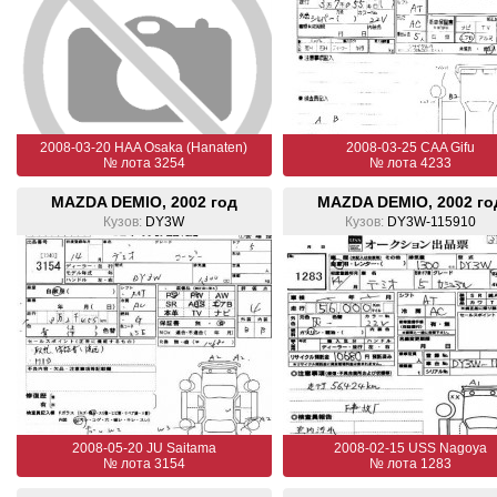
2008-03-20 HAA Osaka (Hanaten)
2008-03-25 CAA Gifu
№ лота 3254
№ лота 4233
MAZDA DEMIO, 2002 год
MAZDA DEMIO, 2002 го
Кузов:
DY3W
Кузов:
DY3W-115910
2008-05-20 JU Saitama
2008-02-15 USS Nagoya
№ лота 3154
№ лота 1283