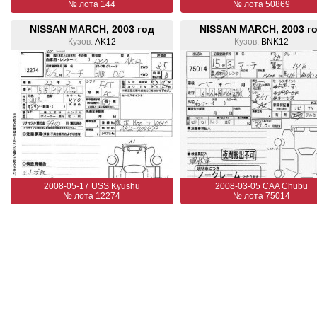
№ лота 144
№ лота 50869
NISSAN MARCH, 2003 год
NISSAN MARCH, 2003 г
Кузов:
AK12
Кузов:
BNK12
2008-05-17 USS Kyushu
2008-03-05 CAA Chubu
№ лота 12274
№ лота 75014