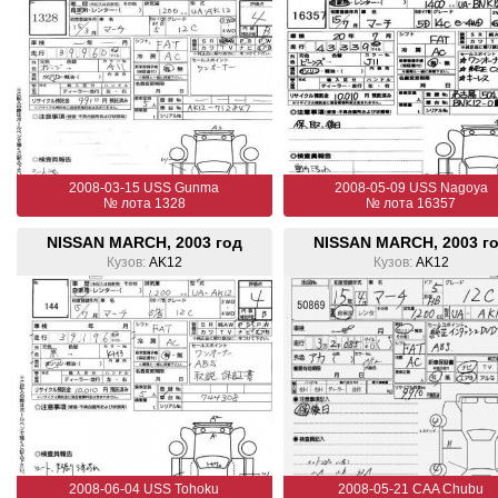
2008-03-15 USS Gunma
2008-05-09 USS Nagoya
№ лота 1328
№ лота 16357
NISSAN MARCH, 2003 год
NISSAN MARCH, 2003 г
Кузов:
AK12
Кузов:
AK12
2008-06-04 USS Tohoku
2008-05-21 CAA Chubu