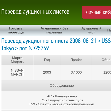
Перевод аукционных листов
Личный каб
Готовые
Аукционники без
Аукционный
Н
переводы
перевода
лист
Перевод аукционного листа 2008-08-21 > USS
Tokyo > лот №25769
Марка
Год
Пробег
Объё
Модель
NISSAN
2003
37 000
120
MARCH
Оборудование
AC - Кондиционер
PS - Гидроусилитель руля
PW - Электрические стеклоподъемники