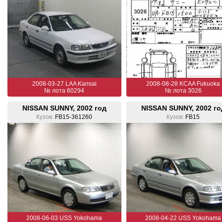
2008-03-27 LAA Kansai
2008-08-28 KCAA Fukuoka
№ лота 60294
№ лота 3026
NISSAN SUNNY, 2002 год
NISSAN SUNNY, 2002 го
Кузов:
FB15-361260
Кузов:
FB15
2008-06-03 USS Yokohama
2008-04-22 USS Yokohama