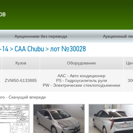
ов
Аукционники без перевода
Аукционный ли
-14 > CAA Chubu > лот №30028
Кузов
Оборудование
Це
AAC - Авто кондиционер
ZVW50-6133885
PS - Гидроусилитель руля
30
PW - Электрические стеклоподъемники
го - Скачущий впереди