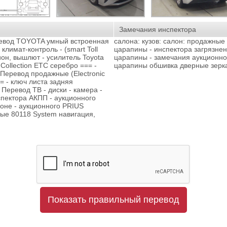
Замечания инспектора
ревод TOYOTA умный встроенная
салона: кузов: салон: продажные
климат-контроль - (smart Toll
царапины - инспектора загрязнен
ион, вышлют - усилитель Toyota
царапины - замечания аукционно
 Collection ETC серебро === -
царапины обшивка дверные зерка
 Перевод продажные (Electronic
= - ключ листа задняя
 Перевод ТВ - диски - камера -
спектора АКПП - аукционного
ионе - аукционного PRIUS
ые 80118 System навигация,
Показать правильный перевод