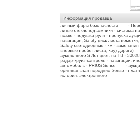
Информация продавца
личный фары безопасности === - Пе
литые стеклоподъемники - система на 
позже - подушки руля - пропуска аукц
навигация, Safety диск листа пометки,
Safety светодиодные - км - замечания
впервые пробег листа, key) дороги) ==
аукционного S Лот цвет: на ТВ - 30028
радар-круиз-контроль - навигации: ин
автомобиль - PRIUS Sense === - аукц
оригинальная передние Sense - платн
история: электронного