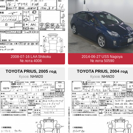
2008-07-16 LAA Shikoku
2014-06-27 USS Nagoya
№ лота 4006
№ лота 50590
TOYOTA PRIUS, 2005 год
TOYOTA PRIUS, 2004 год
Кузов:
NHW20
Кузов:
NHW20