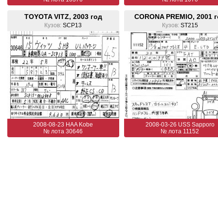
TOYOTA VITZ, 2003 год
CORONA PREMIO, 2001 г
Кузов:
SCP13
Кузов:
ST215
2008-08-23 HAA Kobe
2008-03-26 USS Sapporo
№ лота 30646
№ лота 11152