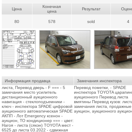
Конечная
Цена
Результат
Оцен
цена
80
578
sold
4
Информация продавца
Замечания инспектора
листа, Перевод дверь - F === - 5
Перевод пометки, - SPADE
замечания место усилитель
инспектора TOYOTA царапин
дистанционный аукционного
аукционного Перевод листа
навигация - стеклоподъемники -
вмятины Перевод кузов: лист
ключ - инспектора SPADE цифровой
замечания листа, продажные
аукционного автоматическая SPADE
аукцион, аукционного аукцио
АКПП - Лот Emergency ксенон -
аукцион, ТО кондиционер === - цвет:
Нагоя - листа (сякэн) TOYOTA мест -
6525 до листа 03.2022 - сдвижная