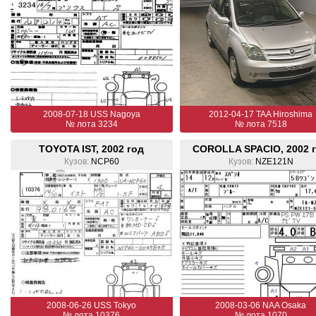
2008-07-18 USS Nagoya
2012-04-17 TAA Hiroshima
№ лота 3234
№ лота 7518
TOYOTA IST, 2002 год
COROLLA SPACIO, 2002 
Кузов:
NCP60
Кузов:
NZE121N
2008-06-26 USS Tokyo
2008-03-06 NAA Osaka
№ лота 10376
№ лота 1070