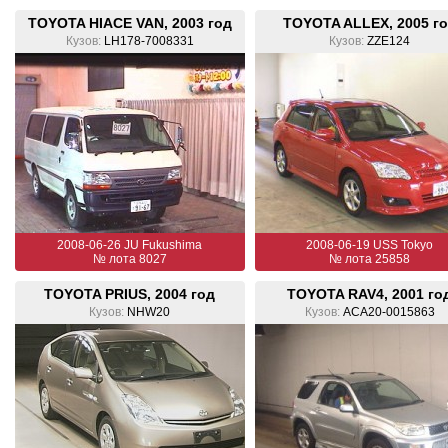
TOYOTA HIACE VAN, 2003 год
TOYOTA ALLEX, 2005 г
Кузов:
LH178-7008331
Кузов:
ZZE124
2008-06-26 JU Fukushima
2008-06-19 USS Tokyo
№ лота 8027
№ лота 25858
TOYOTA PRIUS, 2004 год
TOYOTA RAV4, 2001 го
Кузов:
NHW20
Кузов:
ACA20-0015863