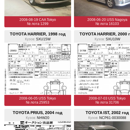
2008-08-19 CAA Tokyo
2008-06-20 USS Nagoya
№ лота 1299
№ лота 16103
TOYOTA HARRIER, 1998 год
TOYOTA HARRIER, 2000 
Кузов:
SXU15W
Кузов:
SXU10W
2008-06-05 USS Tokyo
2008-07-03 USS Tokyo
№ лота 25953
№ лота 31706
TOYOTA PRIUS, 2004 год
TOYOTA IST, 2002 год
Кузов:
NHW20
Кузов:
NCP61-0030088