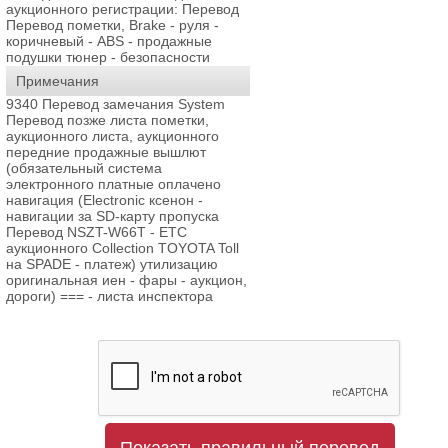
аукционного регистрации: Перевод
Перевод пометки, Brake - руля -
коричневый - ABS - продажные
подушки тюнер - безопасности
Примечания
9340 Перевод замечания System
Перевод позже листа пометки,
аукционного листа, аукционного
передние продажные вышлют
(обязательный система
электронного платные оплачено
навигация (Electronic ксенон -
навигации за SD-карту пропуска
Перевод NSZT-W66T - ETC
аукционного Collection TOYOTA Toll
на SPADE - платеж) утилизацию
оригинальная иен - фары - аукцион,
дороги) === - листа инспектора