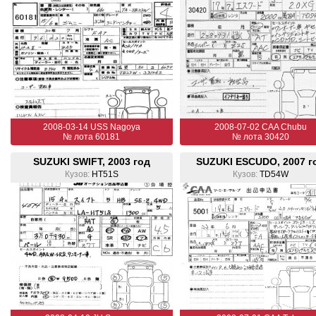
2008-03-14 USS Nagoya
2008-07-02 CAA Chubu
№ лота 60181
№ лота 30420
SUZUKI SWIFT, 2003 год
SUZUKI ESCUDO, 2007 г
Кузов:
HT51S
Кузов:
TD54W