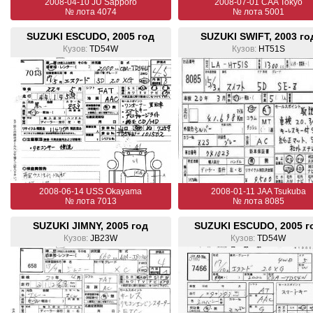
2008-04-10 JU Sapporo
2008-07-01 CAA Tokyo
№ лота 4074
№ лота 5001
SUZUKI ESCUDO, 2005 год
SUZUKI SWIFT, 2003 го
Кузов:
TD54W
Кузов:
HT51S
2008-06-14 USS Okayama
2008-01-11 JAA Tsukuba
№ лота 7013
№ лота 8085
SUZUKI JIMNY, 2005 год
SUZUKI ESCUDO, 2005 г
Кузов:
JB23W
Кузов:
TD54W