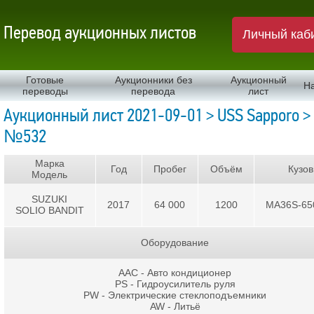
Перевод аукционных листов
Личный каб
Готовые
Аукционники без
Аукционный
Н
переводы
перевода
лист
Аукционный лист 2021-09-01 > USS Sapporo >
№532
Марка
Год
Пробег
Объём
Кузов
Модель
SUZUKI
2017
64 000
1200
MA36S-65
SOLIO BANDIT
Оборудование
AAC - Авто кондиционер
PS - Гидроусилитель руля
PW - Электрические стеклоподъемники
AW - Литьё