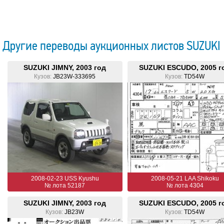
Другие переводы аукционных листов SUZUKI
SUZUKI JIMNY, 2003 год
SUZUKI ESCUDO, 2005 г
Кузов:
JB23W-333695
Кузов:
TD54W
2008-02-23 USS Kyushu
2008-05-21 LAA Shikoku
№ лота 52187
№ лота 4304
SUZUKI JIMNY, 2003 год
SUZUKI ESCUDO, 2005 г
Кузов:
JB23W
Кузов:
TD54W