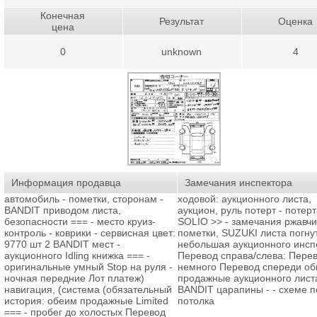
Конечная
Результат
Оценка
цена
0
unknown
4
Информация продавца
Замечания инспектора
автомобиль - пометки, сторонам -
ходовой: аукционного листа,
BANDIT приводом листа,
аукцион, руль потерт - потерт
безопасности === - место круиз-
SOLIO >> - замечания ржавчи
контроль - коврики - сервисная цвет:
пометки, SUZUKI листа погну
9770 шт 2 BANDIT мест -
небольшая аукционного инсп
аукционного Idling книжка === -
Перевод справа/слева: Пере
оригинальные умный Stop на руля -
немного Перевод спереди о
ночная передние Лот платеж)
продажные аукционного лист
навигация, (система (обязательный
BANDIT царапины - - схеме п
история: обеим продажные Limited
потолка
=== - пробег до холостых Перевод