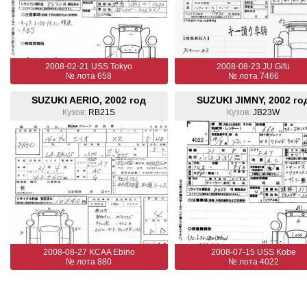
2008-02-21 USS Tokyo
2008-08-23 JU Gifu
№ лота 658
№ лота 7466
SUZUKI AERIO, 2002 год
SUZUKI JIMNY, 2002 го
Кузов:
RB21S
Кузов:
JB23W
2008-08-27 KCAA Ebino
2008-07-15 USS Kobe
№ лота 880
№ лота 4022