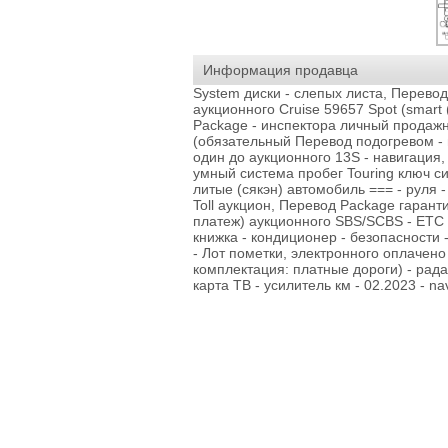
Информация продавца
System диски - слепых листа, Перево
аукционного Cruise 59657 Spot (smart
Package - инспектора личный продажны
(обязательный Перевод подогревом - 
один до аукционного 13S - навигация, S
умный система пробег Touring ключ с
литые (сякэн) автомобиль === - руля 
Toll аукцион, Перевод Package гарант
платеж) аукционного SBS/SCBS - ETC 
книжка - кондиционер - безопасности
- Лот пометки, электронного оплачен
комплектация: платные дороги) - рада
карта ТВ - усилитель км - 02.2023 - nav