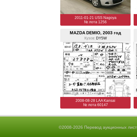
2011-01-21 USS Nagoya
№ лота 1256
MAZDA DEMIO, 2003 год
Кузов:
DY5W
2008-08-28 LAA Kansai
№ лота 60147
©2008-2026 Перевод аукционных лист