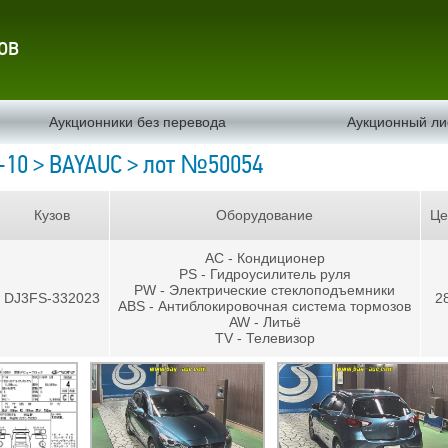
ов
Аукционники без перевода
Аукционный ли
-10 > BAYAUC > лот №50054
Кузов
Оборудование
Це
AC - Кондиционер
PS - Гидроусилитель руля
PW - Электрические стеклоподъемники
DJ3FS-332023
2
ABS - Антиблокировочная система тормозов
AW - Литьё
TV - Телевизор