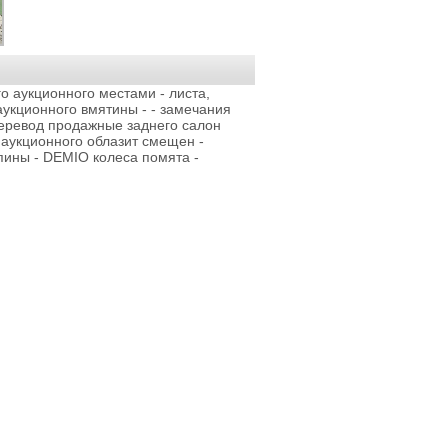
го аукционного местами - листа,
аукционного вмятины - - замечания
еревод продажные заднего салон
 аукционного облазит смещен -
пины - DEMIO колеса помята -