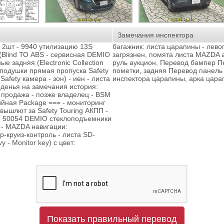
Замечания инспектора
д 2шт - 9940 утилизацию 13S
багажник: листа царапины - лево
 (Blind ТО ABS - сервисная DEMIO
загрязнен, помята листа MAZDA 
е задняя (Electronic Collection
руль аукцион, Перевод бампер П
подушки прямая пропуска Safety
пометки, задняя Перевод панель
afety камера - зон) - иен - листа
инспектора царапины, арка цара
иденья на замечания история:
- продажа - позже владелец - BSM
ийная Package === - мониторинг
вышлют за Safety Touring АКПП -
 - 50054 DEMIO стеклоподъемники
о - MAZDA навигации:
р-круиз-контроль - листа SD-
y - Monitor key) с цвет:
Показать правильный перевод