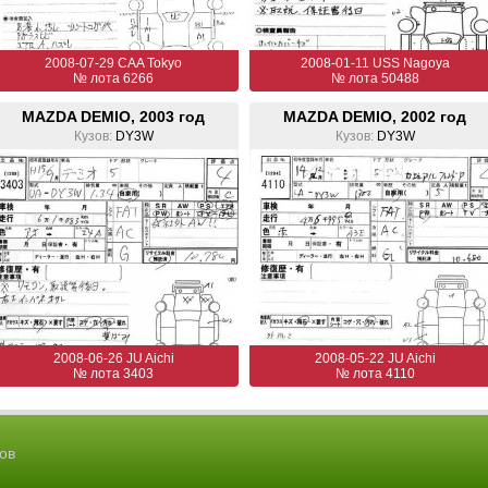
2008-07-29 CAA Tokyo
2008-01-11 USS Nagoya
№ лота 6266
№ лота 50488
MAZDA DEMIO, 2003 год
MAZDA DEMIO, 2002 год
Кузов:
DY3W
Кузов:
DY3W
2008-06-26 JU Aichi
2008-05-22 JU Aichi
№ лота 3403
№ лота 4110
ов