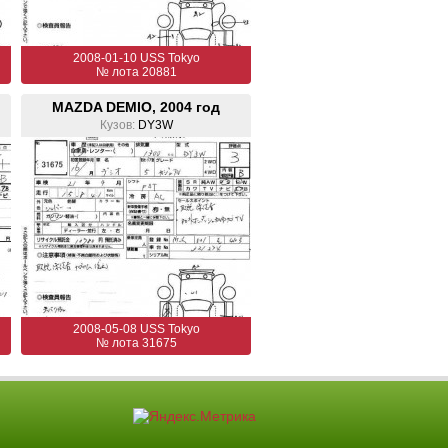
2008-01-10 USS Tokyo
№ лота 20881
MAZDA DEMIO, 2004 год
Кузов:
DY3W
2008-05-08 USS Tokyo
№ лота 31675