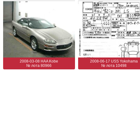
2008-03-08 HAA Kobe
2008-06-17 USS Yokohama
№ лота 80966
№ лота 10498