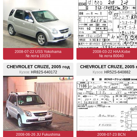
2008-07-22 USS Yokohama
2008-03-22 HAA Kobe
№ лота 10153
№ лота 80040
CHEVROLET CRUZE, 2005 год
CHEVROLET CRUZE, 2005 
Кузов:
HR82S-640172
Кузов:
HR52S-640882
2008-06-26 JU Fukushima
2008-07-23 BCN