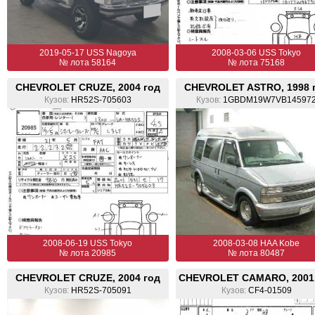
2019-05-17 USS Nagoya
2008-03-06 USS Tokyo
№ лота 58164
№ лота 75168
CHEVROLET CRUZE, 2004 год
CHEVROLET ASTRO, 1998 
Кузов:
HR52S-705603
Кузов:
1GBDM19W7VB14597
2008-06-19 USS Tokyo
2008-03-08 HAA Kobe
№ лота 20985
№ лота 80487
CHEVROLET CRUZE, 2004 год
CHEVROLET CAMARO, 2001
Кузов:
HR52S-705091
Кузов:
CF4-01509