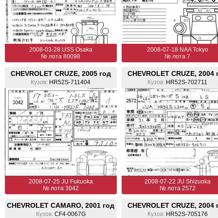
2008-03-28 USS Osaka
2008-07-18 NAA Tokyo
№ лота 80098
№ лота 7
CHEVROLET CRUZE, 2005 год
CHEVROLET CRUZE, 2004 
Кузов:
HR52S-711404
Кузов:
HR52S-702711
2008-07-25 JU Fukuoka
2008-07-22 JU Shizuoka
№ лота 3042
№ лота 2572
CHEVROLET CAMARO, 2001 год
CHEVROLET CRUZE, 2004 
Кузов:
CF4-0067G
Кузов:
HR52S-705176