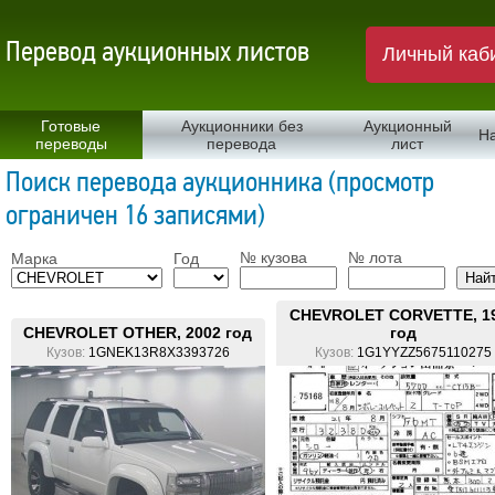
Перевод аукционных листов
Личный каб
Готовые
Аукционники без
Аукционный
Н
переводы
перевода
лист
Поиск перевода аукционника (просмотр
ограничен 16 записями)
№ кузова
№ лота
Марка
Год
CHEVROLET CORVETTE, 1
CHEVROLET OTHER, 2002 год
год
Кузов:
1GNEK13R8X3393726
Кузов:
1G1YYZZ5675110275