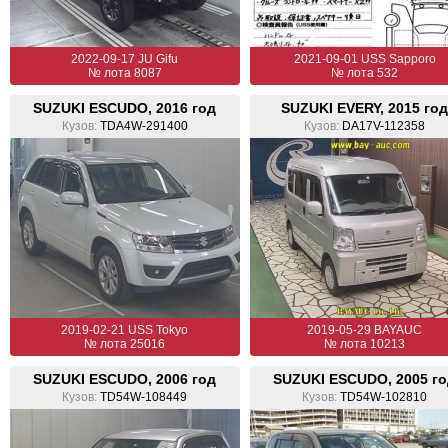
2022-09-17 JU Gifu
2021-09-01 USS Sapporo
№ лота 8087
№ лота 532
SUZUKI ESCUDO, 2016 год
SUZUKI EVERY, 2015 го
Кузов:
TDA4W-291400
Кузов:
DA17V-112358
2019-02-21 USS Tokyo
2019-05-29 BAYAUC
№ лота 25016
№ лота 10213
SUZUKI ESCUDO, 2006 год
SUZUKI ESCUDO, 2005 г
Кузов:
TD54W-108449
Кузов:
TD54W-102810