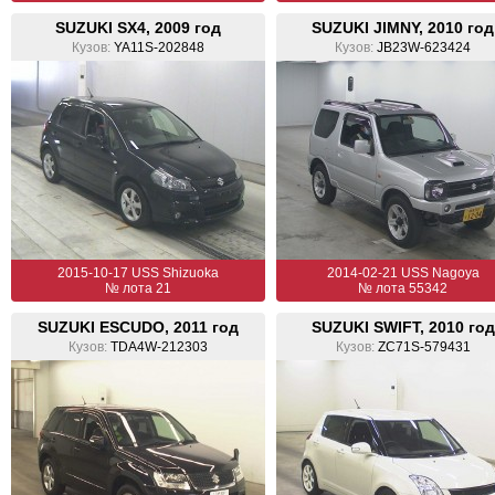
SUZUKI SX4, 2009 год
SUZUKI JIMNY, 2010 год
Кузов:
YA11S-202848
Кузов:
JB23W-623424
2015-10-17 USS Shizuoka
2014-02-21 USS Nagoya
№ лота 21
№ лота 55342
SUZUKI ESCUDO, 2011 год
SUZUKI SWIFT, 2010 год
Кузов:
TDA4W-212303
Кузов:
ZC71S-579431