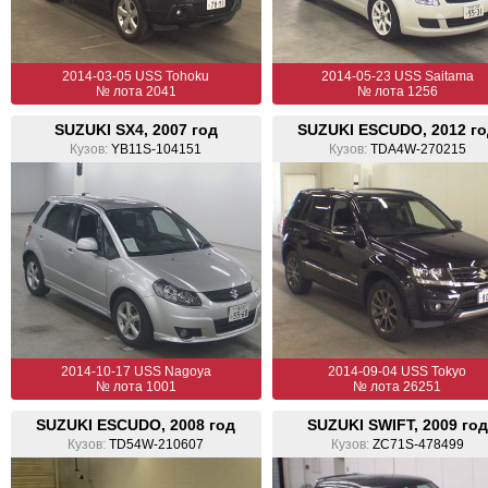
2014-03-05 USS Tohoku
2014-05-23 USS Saitama
№ лота 2041
№ лота 1256
SUZUKI SX4, 2007 год
SUZUKI ESCUDO, 2012 г
Кузов:
YB11S-104151
Кузов:
TDA4W-270215
2014-10-17 USS Nagoya
2014-09-04 USS Tokyo
№ лота 1001
№ лота 26251
SUZUKI ESCUDO, 2008 год
SUZUKI SWIFT, 2009 год
Кузов:
TD54W-210607
Кузов:
ZC71S-478499