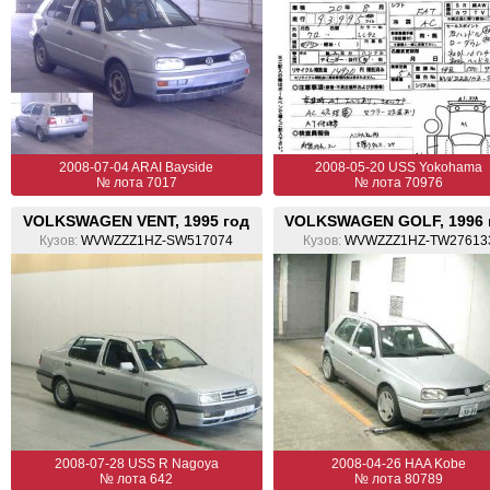
2008-07-04 ARAI Bayside
2008-05-20 USS Yokohama
№ лота 7017
№ лота 70976
VOLKSWAGEN VENT, 1995 год
VOLKSWAGEN GOLF, 1996 
Кузов:
WVWZZZ1HZ-SW517074
Кузов:
WVWZZZ1HZ-TW27613
2008-07-28 USS R Nagoya
2008-04-26 HAA Kobe
№ лота 642
№ лота 80789