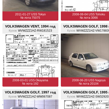
2011-01-27 USS Tokyo
2008-06-04 USS Tohoku
№ лота 75075
№ лота 3066
VOLKSWAGEN VENT, 1994 год
VOLKSWAGEN GOLF, 1998 
Кузов:
WVWZZZ1HZ-RW181523
Кузов:
WVWZZZ1HZ-VW17883
2008-03-01 USS Okayama
2008-06-20 USS Nagoya
№ лота 192
№ лота 20104
VOLKSWAGEN GOLF, 1997 год
VOLKSWAGEN GOLF, 1995 
Кузов:
WVWZZZ1HZ-WW067087
Кузов:
WVWZZZ1HZ-SW32920