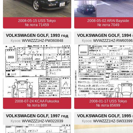
2008-05-15 USS Tokyo
2008-05-02 ARAI Bayside
№ лота 71459
№ лота 7049
VOLKSWAGEN GOLF, 1993 год
VOLKSWAGEN GOLF, 1994 
Кузов:
WVWZZZ1HZ-PW360848
Кузов:
WVWZZZ1HZ-RW60596
2008-07-24 KCAA Fukuoka
2008-01-17 USS Tokyo
№ лота 869
№ лота 85699
VOLKSWAGEN GOLF, 1997 год
VOLKSWAGEN GOLF, 1995 
Кузов:
WVWZZZ1HZ-VW322039
Кузов:
WVWZZZ1HZ-SW33399