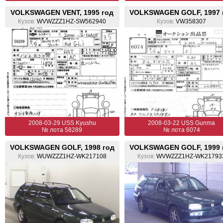
VOLKSWAGEN VENT, 1995 год
VOLKSWAGEN GOLF, 1997 
Кузов:
WVWZZZ1HZ-SW562940
Кузов:
VW358307
2008-03-29 USS Kyushu
2008-03-22 USS Gunma
№ лота 58289
№ лота 6074
VOLKSWAGEN GOLF, 1998 год
VOLKSWAGEN GOLF, 1999 
Кузов:
WUWZZZ1HZ-WK217108
Кузов:
WVWZZZ1HZ-WK21793