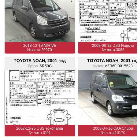
2018-12-19 MIRIVE
2008-08-22 USS Nagoya
№ лота 20070
№ лота 3083
TOYOTA NOAH, 2001 год
TOYOTA NOAH, 2001 го
Кузов:
SR50G
Кузов:
AZR60-0015623
2007-12-25 USS Yokohama
2008-04-16 CAA Chubu
№ лота 3111
№ лота 10170