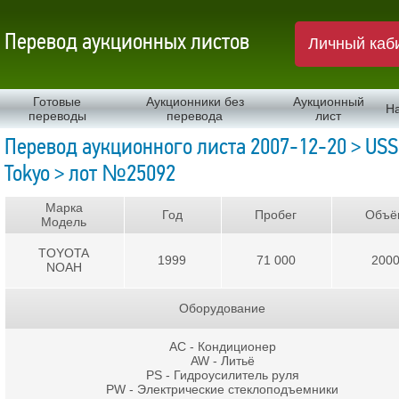
Перевод аукционных листов
Личный каб
Готовые
Аукционники без
Аукционный
Н
переводы
перевода
лист
Перевод аукционного листа 2007-12-20 > USS
Tokyo > лот №25092
Марка
Год
Пробег
Объё
Модель
TOYOTA
1999
71 000
200
NOAH
Оборудование
AC - Кондиционер
AW - Литьё
PS - Гидроусилитель руля
PW - Электрические стеклоподъемники