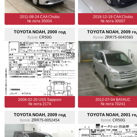
2011-08-24 CAA Chubu
2018-12-19 CAA Chubu
№ лота 35004
№ лота 30007
TOYOTA NOAH, 2000 год
TOYOTA NOAH, 2009 го
Кузов:
CR50G
Кузов:
ZRR75-0045583
2008-02-20 USS Sapporo
2012-07-04 BAYAUC
№ лота 2174
№ лота 70241
TOYOTA NOAH, 2009 год
TOYOTA NOAH, 2001 го
Кузов:
ZRR75-0052454
Кузов:
CR50G