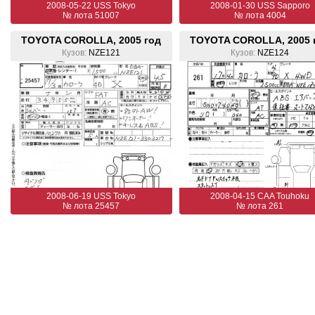
2008-05-22 USS Tokyo
2008-01-30 USS Sapporo
№ лота 51007
№ лота 4004
TOYOTA COROLLA, 2005 год
TOYOTA COROLLA, 2005 
Кузов:
NZE121
Кузов:
NZE124
2008-06-19 USS Tokyo
2008-04-15 CAA Touhoku
№ лота 25457
№ лота 261