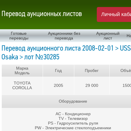
Перевод аукционных листов
Личный каб
Готовые
Аукционники без
Аукционный
Н
переводы
перевода
лист
Перевод аукционного листа 2008-02-01 > USS
Osaka > лот №30285
Марка
Год
Пробег
Объ
Модель
TOYOTA
2005
29 000
150
COROLLA
Оборудование
AC - Кондиционер
TV - Телевизор
PS - Гидроусилитель руля
PW - Электрические стеклоподъемники