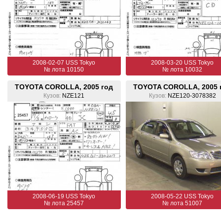
2008-02-07 USS Tokyo
2008-03-20 USS Tokyo
№ лота 10150
№ лота 10032
TOYOTA COROLLA, 2005 год
TOYOTA COROLLA, 2005 
Кузов:
NZE121
Кузов:
NZE120-3078382
2008-06-19 USS Tokyo
2008-05-22 USS Tokyo
№ лота 25457
№ лота 51007