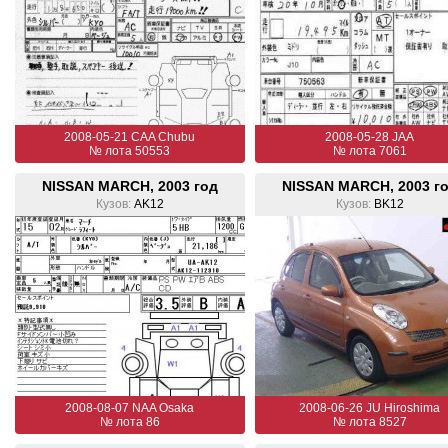
2008-05-21 CAA Chubu
2008-05-28 JAA
№ лота 50553
№ лота 7061
NISSAN MARCH, 2003 год
NISSAN MARCH, 2003 г
Кузов:
AK12
Кузов:
BK12
2008-08-07 NAA Osaka
2008-06-26 JU Hiroshima
№ лота 86
№ лота 8527