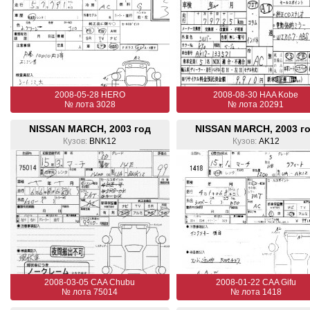
2008-05-28 HERO
2008-08-30 HAA Kobe
№ лота 3028
№ лота 20291
NISSAN MARCH, 2003 год
NISSAN MARCH, 2003 г
Кузов:
BNK12
Кузов:
AK12
2008-03-05 CAA Chubu
2008-01-22 CAA Gifu
№ лота 75014
№ лота 1418