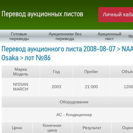
Перевод аукционных листов
Личный каб
Готовые
Аукционники без
Аукционный
Н
переводы
перевода
лист
Перевод аукционного листа 2008-08-07 > NA
Osaka > лот №86
Марка
Год
Пробег
Объё
Модель
NISSAN
2003
21 000
120
MARCH
Оборудование
AC - Кондиционер
Конечная
Цена
Результат
Оцен
цена