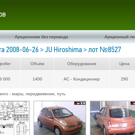
ов
Аукционники без перевода
Аукционный ли
а 2008-06-26 > JU Hiroshima > лот №8527
робег
Объём
Оборудование
Цена
9 000
1400
AC - Кондиционер
290
ого - марш, передвижение, путь